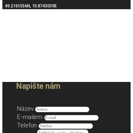
49.2161556N, 15.8743039E
Napište nám
Název
E-mailem
Telefon